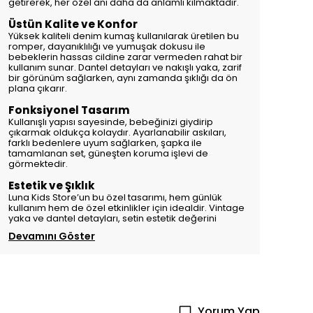
getirerek, her özel anı daha da anlamlı kılmaktadır.
Üstün Kalite ve Konfor
Yüksek kaliteli denim kumaş kullanılarak üretilen bu
romper, dayanıklılığı ve yumuşak dokusu ile
bebeklerin hassas cildine zarar vermeden rahat bir
kullanım sunar. Dantel detayları ve nakışlı yaka, zarif
bir görünüm sağlarken, aynı zamanda şıklığı da ön
plana çıkarır.
Fonksiyonel Tasarım
Kullanışlı yapısı sayesinde, bebeğinizi giydirip
çıkarmak oldukça kolaydır. Ayarlanabilir askıları,
farklı bedenlere uyum sağlarken, şapka ile
tamamlanan set, güneşten koruma işlevi de
görmektedir.
Estetik ve Şıklık
Luna Kids Store’un bu özel tasarımı, hem günlük
kullanım hem de özel etkinlikler için idealdir. Vintage
yaka ve dantel detayları, setin estetik değerini
Devamını Göster
Yorum Yap