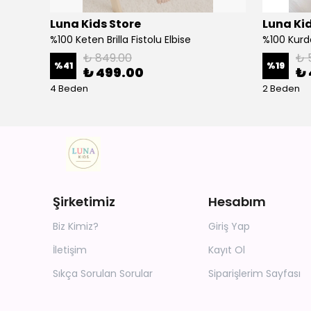
Luna Kids Store
Luna Kid
%100 Keten Brilla Fistolu Elbise
%100 Kurd
₺ 849.00
₺ 
%
41
%
19
₺ 499.00
₺ 
4 Beden
2 Beden
Şirketimiz
Hesabım
Biz Kimiz?
Giriş Yap
İletişim
Kayıt Ol
Sıkça Sorulan Sorular
Siparişlerim Sayfası