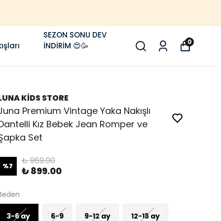
SEZON SONU DEV
0
ışları
İNDİRİM 😍🥳
LUNA KİDS STORE
Juna Premium Vintage Yaka Nakışlı
Dantelli Kız Bebek Jean Romper ve
Şapka Set
₺ 969.00
%
7
₺ 899.00
Beden
3-6 ay
6-9
9-12 ay
12-18 ay