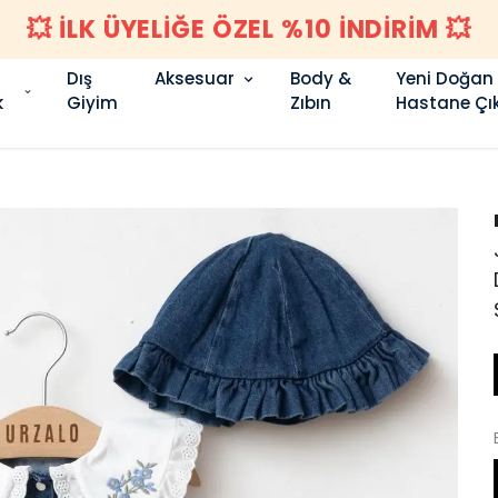
LİĞE ÖZEL %10 İNDİRİM 💥
Dış
Aksesuar
Body &
Yeni Doğan
k
Giyim
Zıbın
Hastane Çık