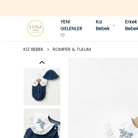
💥 İLK ÜYE
YENİ
Kız
Erkek
GELENLER
Bebek
Bebe
🤍
KIZ BEBEK
ROMPER & TULUM