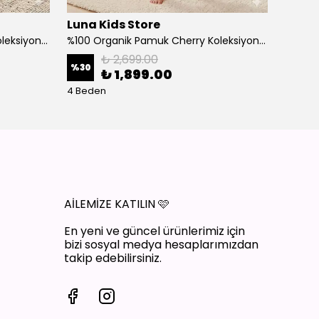
Luna Kids Store
Luna 
%100 Organik Pamuk Cherry Koleksiyon 3'lü Takım Bordo
%100 Organik Pamuk Cherry Koleksiyon 3'lü Takım Ekru
₺ 2,699.00
%
30
%
30
₺ 1,899.00
4 Beden
4 Bede
AİLEMİZE KATILIN
🩷
En yeni ve güncel ürünlerimiz için
bizi sosyal medya hesaplarımızdan
takip edebilirsiniz.