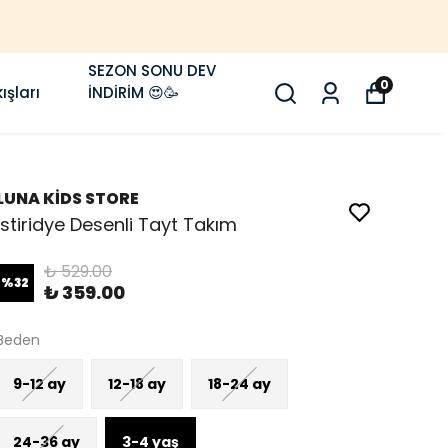
1500 TL VE ÜZERI KARGO ÜCRETSIZ 🚚
SEZON SONU DEV
0
ışları
İNDİRİM 😍🥳
LUNA KİDS STORE
İstiridye Desenli Tayt Takım
₺ 529.00
%
32
₺ 359.00
Beden
9-12 ay
12-18 ay
18-24 ay
24-36 ay
3-4 yaş