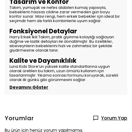
Tasarım ve Konfor
Takım, yumuşak ve nefes alabilen kumaş yapısıyla,
bebeklerin hassas cildine zarar vermeden gün boyu
konfor sunar. Mavi rengi, hem erkek bebekler için ideal bir
seçimdir hem de farklı kombinlerle uyum sağlar.
Fonksiyonel Detaylar
Harry Erkek İkili Takım, pratik giyinme kolaylığı sağlayan
düğme ve lastik detayları ile donatılmıştır. Bu özellikler,
ebeveynlerin bebeklerini hızlı ve zahmetsiz bir şekilde
giydirmesine olanak tanır.
Kalite ve Dayanıklılık
Luna Kids Store’un yüksek kalite standartlarına uygun
olarak üretilen bu takım, uzun ömürlü kullanım için
tasarlanmıştır. Yıkama sonrası formunu koruyarak, sürekli
olarak ilk günkü gibi görünmesini sağlar.
Devamını Göster
Yorumlar
Yorum Yap
Bu ürün için henüz yorum yapılmamış.