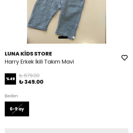
LUNA KİDS STORE
Harry Erkek İkili Takım Mavi
₺ 679.00
%
49
₺ 349.00
Beden
6-9 ay