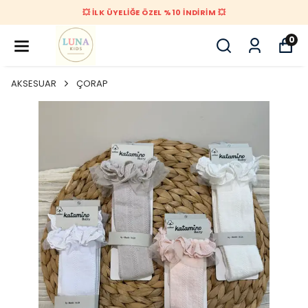
💥 İLK ÜYELİĞE ÖZEL %10 İNDİRİM 💥
0
AKSESUAR
ÇORAP