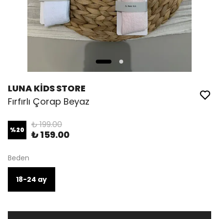
LUNA KİDS STORE
Fırfırlı Çorap Beyaz
₺ 199.00
%
20
₺ 159.00
Beden
18-24 ay