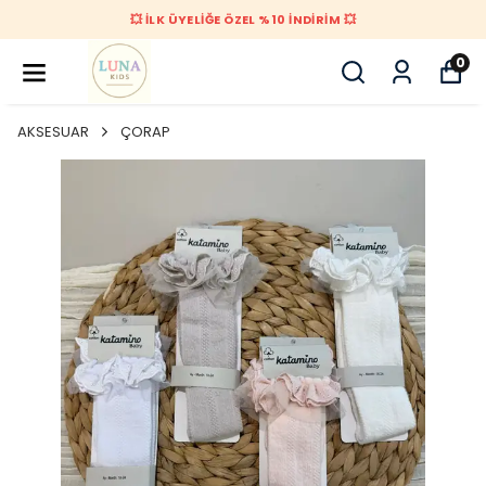
💥 İLK ÜYELİĞE ÖZEL %10 İNDİRİM 💥
0
AKSESUAR
ÇORAP