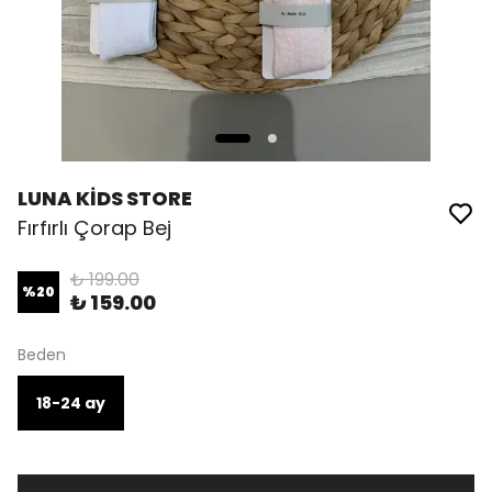
LUNA KİDS STORE
Fırfırlı Çorap Bej
₺ 199.00
%
20
₺ 159.00
Beden
18-24 ay