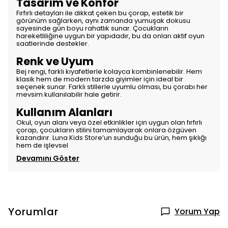
Tasarım ve Konfor
Fırfırlı detayları ile dikkat çeken bu çorap, estetik bir
görünüm sağlarken, aynı zamanda yumuşak dokusu
sayesinde gün boyu rahatlık sunar. Çocukların
hareketliliğine uygun bir yapıdadır, bu da onları aktif oyun
saatlerinde destekler.
Renk ve Uyum
Bej rengi, farklı kıyafetlerle kolayca kombinlenebilir. Hem
klasik hem de modern tarzda giyimler için ideal bir
seçenek sunar. Farklı stillerle uyumlu olması, bu çorabı her
mevsim kullanılabilir hale getirir.
Kullanım Alanları
Okul, oyun alanı veya özel etkinlikler için uygun olan fırfırlı
çorap, çocukların stilini tamamlayarak onlara özgüven
kazandırır. Luna Kids Store’un sunduğu bu ürün, hem şıklığı
hem de işlevsel
Devamını Göster
Yorumlar
Yorum Yap