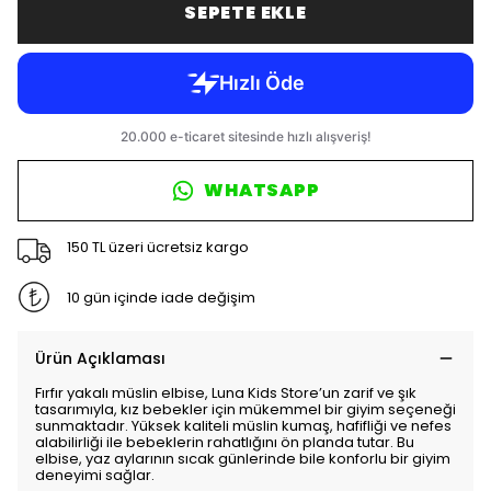
SEPETE EKLE
WHATSAPP
150 TL üzeri ücretsiz kargo
10 gün içinde iade değişim
Ürün Açıklaması
Fırfır yakalı müslin elbise, Luna Kids Store’un zarif ve şık
tasarımıyla, kız bebekler için mükemmel bir giyim seçeneği
sunmaktadır. Yüksek kaliteli müslin kumaş, hafifliği ve nefes
alabilirliği ile bebeklerin rahatlığını ön planda tutar. Bu
elbise, yaz aylarının sıcak günlerinde bile konforlu bir giyim
deneyimi sağlar.