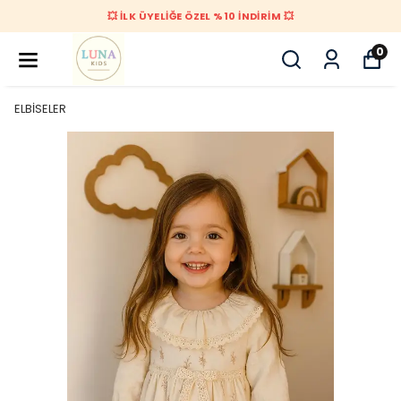
💥 İLK ÜYELİĞE ÖZEL %10 İNDİRİM 💥
0
ELBİSELER