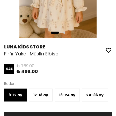
LUNA KİDS STORE
Fırfır Yakalı Müslin Elbise
₺ 769.00
%
35
₺ 499.00
Beden
9-12 ay
12-18 ay
18-24 ay
24-36 ay