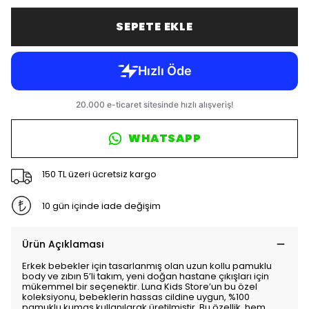
SEPETE EKLE
WHATSAPP
150 TL üzeri ücretsiz kargo
10 gün içinde iade değişim
Ürün Açıklaması
Erkek bebekler için tasarlanmış olan uzun kollu pamuklu
body ve zıbın 5’li takım, yeni doğan hastane çıkışları için
mükemmel bir seçenektir. Luna Kids Store’un bu özel
koleksiyonu, bebeklerin hassas cildine uygun, %100
pamuklu kumaş kullanılarak üretilmiştir. Bu özellik, hem