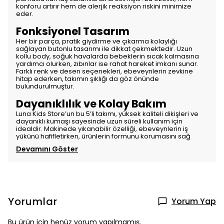
konforu artırır hem de alerjik reaksiyon riskini minimize
eder.
Fonksiyonel Tasarım
Her bir parça, pratik giydirme ve çıkarma kolaylığı
sağlayan butonlu tasarımı ile dikkat çekmektedir. Uzun
kollu body, soğuk havalarda bebeklerin sıcak kalmasına
yardımcı olurken, zıbınlar ise rahat hareket imkanı sunar.
Farklı renk ve desen seçenekleri, ebeveynlerin zevkine
hitap ederken, takımın şıklığı da göz önünde
bulundurulmuştur.
Dayanıklılık ve Kolay Bakım
Luna Kids Store’un bu 5’li takımı, yüksek kaliteli dikişleri ve
dayanıklı kumaşı sayesinde uzun süreli kullanım için
idealdir. Makinede yıkanabilir özelliği, ebeveynlerin iş
yükünü hafifletirken, ürünlerin formunu korumasını sağ
Devamını Göster
Yorumlar
Yorum Yap
Bu ürün için henüz yorum yapılmamış.