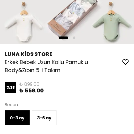
LUNA KİDS STORE
Erkek Bebek Uzun Kollu Pamuklu
Body&Zıbın 5'li Takım
₺ 899.00
%
38
₺ 559.00
Beden
0-3 ay
3-6 ay