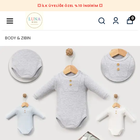
💥 İLK ÜYELİĞE ÖZEL %10 İNDİRİM 💥
0
BODY & ZIBIN