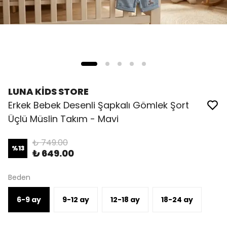
LUNA KİDS STORE
Erkek Bebek Desenli Şapkalı Gömlek Şort
Üçlü Müslin Takım - Mavi
₺ 749.00
%
13
₺ 649.00
Beden
6-9 ay
9-12 ay
12-18 ay
18-24 ay