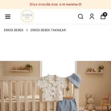
💥 İLK ÜYELİĞE ÖZEL %10 İNDİRİM 💥
0
ERKEK BEBEK
ERKEK BEBEK TAKIMLAR