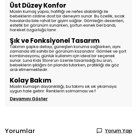
Üst Düzey Konfor
Müslin kumaş yapısı, hafifliği ve nefes alabilirliği ile
bebeklerin cildine dost bir deneyim sunar. Bu özellik, sıcak
havalarda bile rahat bir giyim sağlar. Gömleğin desenleri,
estetik bir görünüm sunarken, şortun esnek bel bandı,
hareket özgürlüğü tanır.
Şık ve Fonksiyonel Tasarım
Takımın şapka detayı, güneşten koruma sağlarken, aynı
zamanda stil sahibi bir görünüm kazandırır. Gömlek ve şort
kombinasyonu, günlük kullanım için ideal bir seçenek
sunar. Luna Kids Store’un özenle tasarladığı bu ürün,
bebeklerin şıklığını ön planda tutarken, pratikliği de göz
ardı etmemektedir.
Kolay Bakım
Müslin kumaşın dayanıklılığı, bu takımı sık sık yıkamaya
uygun hale getirir. Renklerin solmaması ve f
Devamını Göster
Yorumlar
Yorum Yap