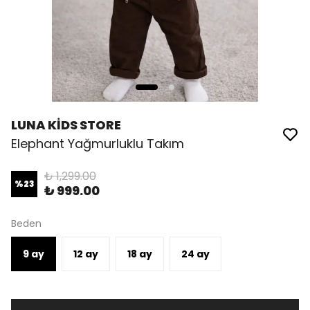
LUNA KİDS STORE
Elephant Yağmurluklu Takım
₺ 1,299.00
%
23
₺ 999.00
Beden
9 ay
12 ay
18 ay
24 ay