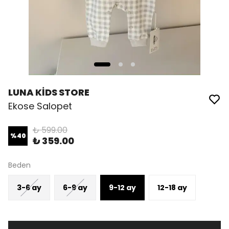
LUNA KİDS STORE
Ekose Salopet
₺ 599.00
%
40
₺ 359.00
Beden
3-6 ay
6-9 ay
9-12 ay
12-18 ay