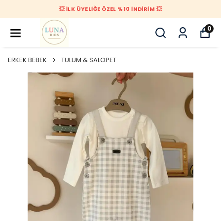
💥 İLK ÜYELİĞE ÖZEL %10 İNDİRİM 💥
0
ERKEK BEBEK
TULUM & SALOPET