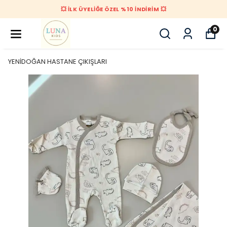
💥 İLK ÜYELİĞE ÖZEL %10 İNDİRİM 💥
0
YENİDOĞAN HASTANE ÇIKIŞLARI