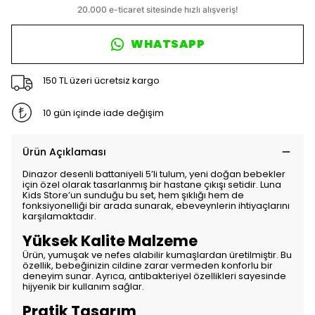
WHATSAPP
150 TL üzeri ücretsiz kargo
10 gün içinde iade değişim
Ürün Açıklaması
Dinazor desenli battaniyeli 5’li tulum, yeni doğan bebekler
için özel olarak tasarlanmış bir hastane çıkışı setidir. Luna
Kids Store’un sunduğu bu set, hem şıklığı hem de
fonksiyonelliği bir arada sunarak, ebeveynlerin ihtiyaçlarını
karşılamaktadır.
Yüksek Kalite Malzeme
Ürün, yumuşak ve nefes alabilir kumaşlardan üretilmiştir. Bu
özellik, bebeğinizin cildine zarar vermeden konforlu bir
deneyim sunar. Ayrıca, antibakteriyel özellikleri sayesinde
hijyenik bir kullanım sağlar.
Pratik Tasarım