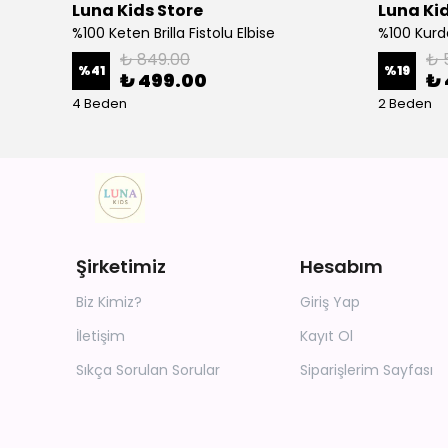
Luna Kids Store
Luna Kid
%100 Keten Brilla Fistolu Elbise
%100 Kurd
₺ 849.00
₺ 
%
41
%
19
₺ 499.00
₺ 
4 Beden
2 Beden
Şirketimiz
Hesabım
Biz Kimiz?
Giriş Yap
İletişim
Kayıt Ol
Sıkça Sorulan Sorular
Siparişlerim Sayfası