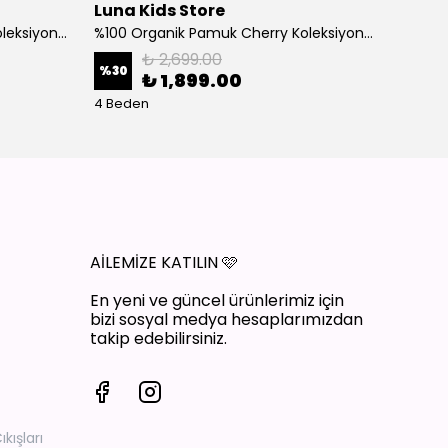
Luna Kids Store
Luna 
%100 Organik Pamuk Cherry Koleksiyon 3'lü Takım Bordo
%100 Organik Pamuk Cherry Koleksiyon 3'lü Takım Ekru
₺ 2,699.00
%
30
%
30
₺ 1,899.00
4 Beden
4 Bede
AİLEMİZE KATILIN
🩷
En yeni ve güncel ürünlerimiz için
bizi sosyal medya hesaplarımızdan
takip edebilirsiniz.
ışları