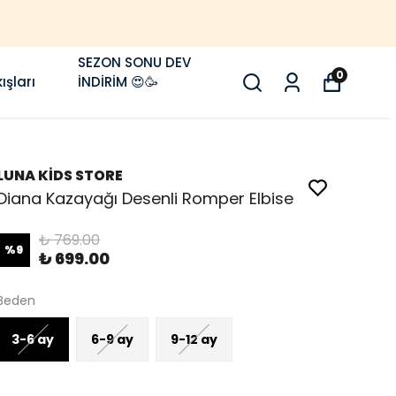
SEZON SONU DEV
0
ışları
İNDİRİM 😍🥳
LUNA KİDS STORE
Diana Kazayağı Desenli Romper Elbise
₺ 769.00
%
9
₺ 699.00
Beden
3-6 ay
6-9 ay
9-12 ay