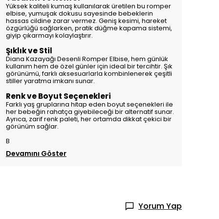
Yüksek kaliteli kumaş kullanılarak üretilen bu romper
elbise, yumuşak dokusu sayesinde bebeklerin
hassas cildine zarar vermez. Geniş kesimi, hareket
özgürlüğü sağlarken, pratik düğme kapama sistemi,
giyip çıkarmayı kolaylaştırır.
Şıklık ve Stil
Diana Kazayağı Desenli Romper Elbise, hem günlük
kullanım hem de özel günler için ideal bir tercihtir. Şık
görünümü, farklı aksesuarlarla kombinlenerek çeşitli
stiller yaratma imkanı sunar.
Renk ve Boyut Seçenekleri
Farklı yaş gruplarına hitap eden boyut seçenekleri ile
her bebeğin rahatça giyebileceği bir alternatif sunar.
Ayrıca, zarif renk paleti, her ortamda dikkat çekici bir
görünüm sağlar.
B
Devamını Göster
Yorum Yap