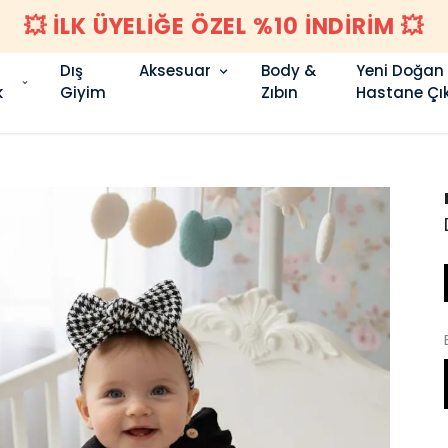
1500 TL VE ÜZERI KARGO ÜCRETSIZ 🚚
Dış
Aksesuar
Body &
Yeni Doğan
k
Giyim
Zıbın
Hastane Çık