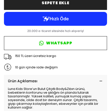
SEPETE EKLE
WHATSAPP
150 TL üzeri ücretsiz kargo
10 gün içinde iade değişim
Ürün Açıklaması
Luna Kids Store’un Bulut Çıtçıtlı Body&Zıbın ürünü,
bebeklerin konforunu ve şıklığını ön planda tutarak
tasarlanmıştır. Yüksek kaliteli, yumuşak kumaş yapısı
sayesinde, cilde dost bir deneyim sunar. Çıtçıtlı tasarımı,
giyip çıkarmayı kolaylaştırırken, ebeveynler için pratik bir
kullanım sağlar.