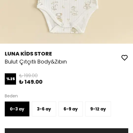
LUNA KİDS STORE
Bulut Çıtçıtlı Body&Zıbın
₺ 199.00
%
25
₺ 149.00
Beden
0-3 ay
3-6 ay
6-9 ay
9-12 ay