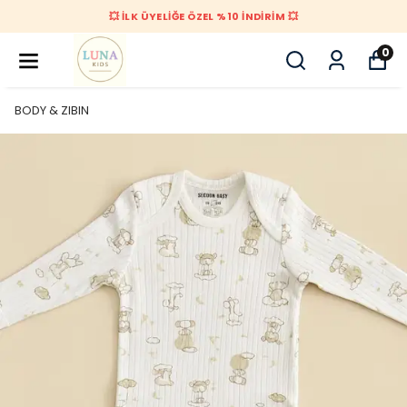
💥 İLK ÜYELİĞE ÖZEL %10 İNDİRİM 💥
0
BODY & ZIBIN