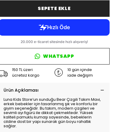
SEPETE EKLE
WHATSAPP
150 TL üzeri
10 gün içinde
ücretsiz kargo
iade değişim
Ürün Açıklaması
Luna Kids Store’un sunduğu Bear Çizgili Takım Mavi,
erkek bebekler için tasarlanmış şık ve konforlu bir
giyim seçeneğidir. Bu takım, modern çizgileri ve
sevimli ayı figürü ile dikkat çekmektedir. Yüksek
kaliteli pamuklu kumaşı sayesinde, bebeklerin
cildine dost bir yapı sunarak gün boyu rahatlık
sağlar.