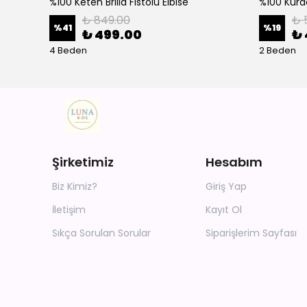
%100 Keten Brilla Fistolu Elbise
%100 Kurd
₺ 849.00
₺ 
%
41
%
19
₺ 499.00
₺ 
4 Beden
2 Beden
Şirketimiz
Hesabım
Biz Kimiz?
Giriş Yap
İletişim
Kayıt Ol
Sıkça Sorulan Sorular
Siparişlerim Sayfası