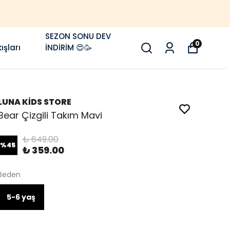
SEZON SONU DEV
0
ışları
İNDİRİM 😍🥳
LUNA KİDS STORE
Bear Çizgili Takım Mavi
₺ 649.00
%
45
₺ 359.00
Beden
5-6 yaş