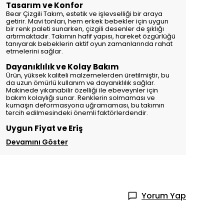
Tasarım ve Konfor
Bear Çizgili Takım, estetik ve işlevselliği bir araya
getirir. Mavi tonları, hem erkek bebekler için uygun
bir renk paleti sunarken, çizgili desenler de şıklığı
artırmaktadır. Takımın hafif yapısı, hareket özgürlüğü
tanıyarak bebeklerin aktif oyun zamanlarında rahat
etmelerini sağlar.
Dayanıklılık ve Kolay Bakım
Ürün, yüksek kaliteli malzemelerden üretilmiştir, bu
da uzun ömürlü kullanım ve dayanıklılık sağlar.
Makinede yıkanabilir özelliği ile ebeveynler için
bakım kolaylığı sunar. Renklerin solmaması ve
kumaşın deformasyona uğramaması, bu takımın
tercih edilmesindeki önemli faktörlerdendir.
Uygun Fiyat ve Eriş
Devamını Göster
Yorum Yap