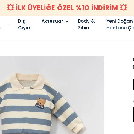
💥 İLK ÜYELİĞE ÖZEL %10 İNDİRİM 💥
Dış
Aksesuar
Body &
Yeni Doğan
k
Giyim
Zıbın
Hastane Çık