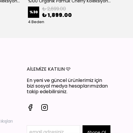
%100 Organik Pamuk Cherry Koleksiyon 3'lü Takım Bordo
%100 Organik Pamuk Cherry Koleksiyon 3'lü Takım Ekru
₺ 2,699.00
%
30
%
30
₺ 1,899.00
4 Beden
4 Bede
AİLEMİZE KATILIN
🩷
En yeni ve güncel ürünlerimiz için
bizi sosyal medya hesaplarımızdan
takip edebilirsiniz.
ışları
Abone Ol