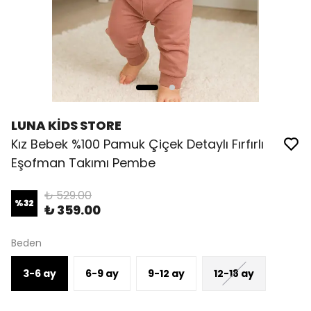
LUNA KİDS STORE
Kız Bebek %100 Pamuk Çiçek Detaylı Fırfırlı
Eşofman Takımı Pembe
₺ 529.00
%
32
₺ 359.00
Beden
3-6 ay
6-9 ay
9-12 ay
12-18 ay