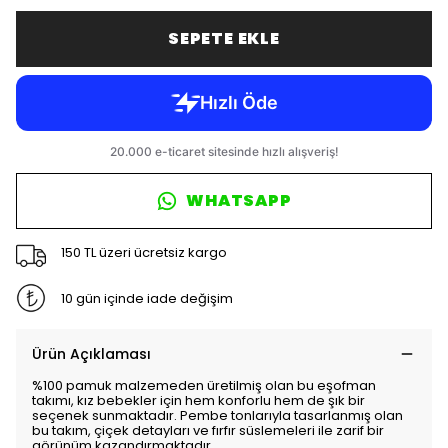
SEPETE EKLE
WHATSAPP
150 TL üzeri ücretsiz kargo
10 gün içinde iade değişim
Ürün Açıklaması
%100 pamuk malzemeden üretilmiş olan bu eşofman
takımı, kız bebekler için hem konforlu hem de şık bir
seçenek sunmaktadır. Pembe tonlarıyla tasarlanmış olan
bu takım, çiçek detayları ve fırfır süslemeleri ile zarif bir
görünüm kazandırmaktadır.