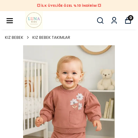
💥 İLK ÜYELİĞE ÖZEL %10 İNDİRİM 💥
0
KIZ BEBEK
KIZ BEBEK TAKIMLAR