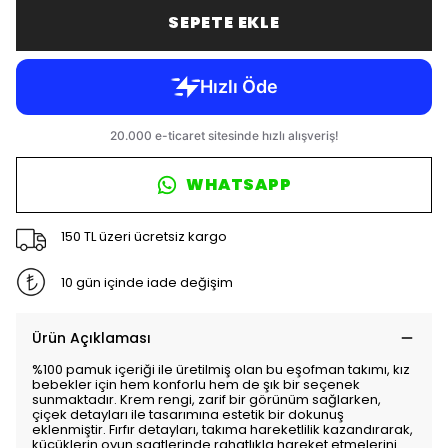
SEPETE EKLE
WHATSAPP
150 TL üzeri ücretsiz kargo
10 gün içinde iade değişim
Ürün Açıklaması
%100 pamuk içeriği ile üretilmiş olan bu eşofman takımı, kız
bebekler için hem konforlu hem de şık bir seçenek
sunmaktadır. Krem rengi, zarif bir görünüm sağlarken,
çiçek detayları ile tasarımına estetik bir dokunuş
eklenmiştir. Fırfır detayları, takıma hareketlilik kazandırarak,
küçüklerin oyun saatlerinde rahatlıkla hareket etmelerini