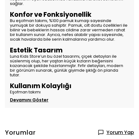
sağlar.
Konfor ve Fonksiyonellik
Bu eşofman takımı, %100 pamuk kumaşı sayesinde
yumuşak bir dokuya sahiptir. Pamuk, cilt dostu özellikleri ile
bilinir ve bebeklerin hassas cildine zarar vermeden rahat
bir kullanım sunar. Ayrıca, nefes alabilir yapısı sayesinde,
sıcak havalarda bile serin kalmalarına yardımcı olur.
Estetik Tasarım
Luna Kids Store’un bu özel tasarımı, çiçek detayları ile
süslenmiş olup, her yaştan küçük kızların beğenisini
kazanacak şekilde hazırlanmıştır. Fırfır detayları, modern
bir görünüm sunarak, günlük giyimde şıklığı ön planda
tutar.
Kullanım Kolaylığı
Eşofman takımı
Devamını Göster
Yorumlar
Yorum Yap