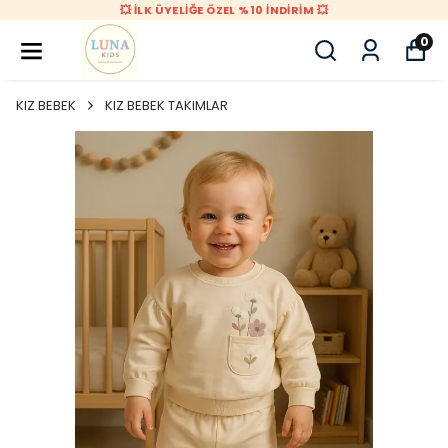
💥 İLK ÜYELİĞE ÖZEL %10 İNDİRİM 💥
0
KIZ BEBEK
KIZ BEBEK TAKIMLAR