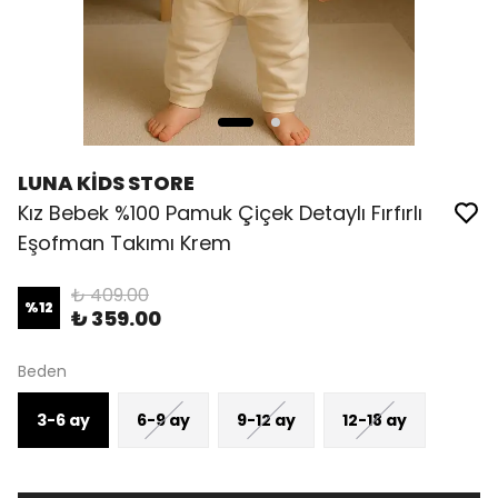
LUNA KİDS STORE
Kız Bebek %100 Pamuk Çiçek Detaylı Fırfırlı
Eşofman Takımı Krem
₺ 409.00
%
12
₺ 359.00
Beden
3-6 ay
6-9 ay
9-12 ay
12-18 ay