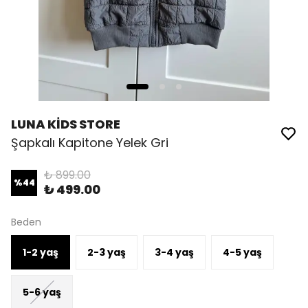
LUNA KİDS STORE
Şapkalı Kapitone Yelek Gri
₺ 899.00
%
44
₺ 499.00
Beden
1-2 yaş
2-3 yaş
3-4 yaş
4-5 yaş
5-6 yaş