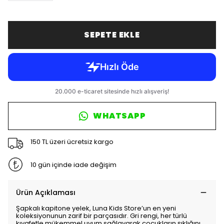
SEPETE EKLE
WHATSAPP
150 TL üzeri ücretsiz kargo
10 gün içinde iade değişim
Ürün Açıklaması
Şapkalı kapitone yelek, Luna Kids Store’un en yeni
koleksiyonunun zarif bir parçasıdır. Gri rengi, her türlü
kıyafetle mükemmel uyum sağlayarak çocukların şıklığını