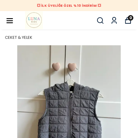
💥 İLK ÜYELİĞE ÖZEL %10 İNDİRİM 💥
0
CEKET & YELEK