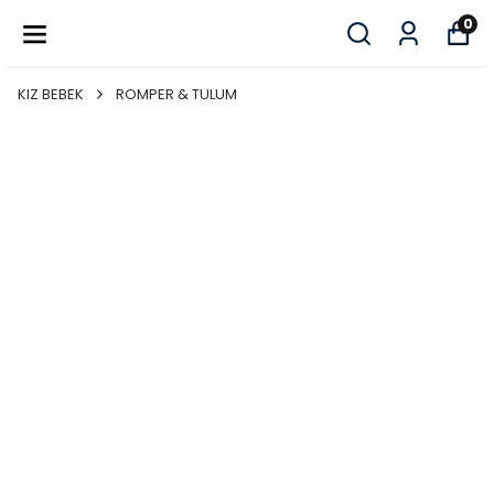
💥 İLK ÜYELİĞE ÖZEL %10 İNDİRİM 💥
0
KIZ BEBEK
ROMPER & TULUM