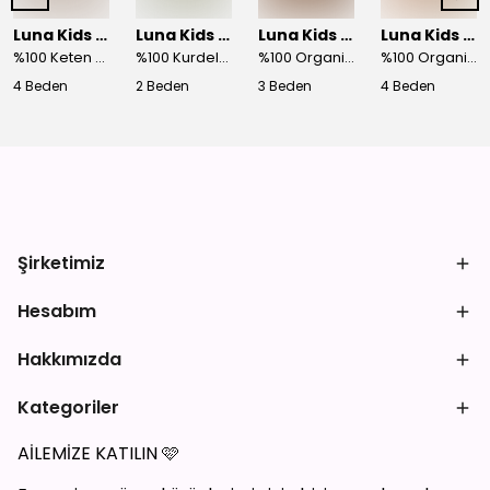
Luna Kids Store
Luna Kids Store
Luna Kids Store
Luna Kids Store
%100 Keten Brilla Fistolu Elbise
%100 Kurdele Detaylı Tulum
%100 Organik Pamuk Cherry Koleksiyon 3'lü Takım Bordo
%100 Organik Pamuk Cherry Koleksiyon 3'lü Takım Ekru
4 Beden
2 Beden
3 Beden
4 Beden
Şirketimiz
Hesabım
Hakkımızda
Kategoriler
AİLEMİZE KATILIN
🩷