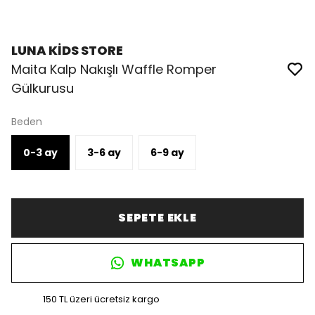
LUNA KİDS STORE
Maita Kalp Nakışlı Waffle Romper
Gülkurusu
Beden
0-3 ay
3-6 ay
6-9 ay
SEPETE EKLE
WHATSAPP
150 TL üzeri ücretsiz kargo