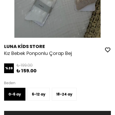
LUNA KİDS STORE
Kız Bebek Ponponlu Çorap Bej
₺ 199.00
%
20
₺ 159.00
Beden
0-6 ay
6-12 ay
18-24 ay