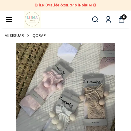
💥 İLK ÜYELİĞE ÖZEL %10 İNDİRİM 💥
0
AKSESUAR
ÇORAP