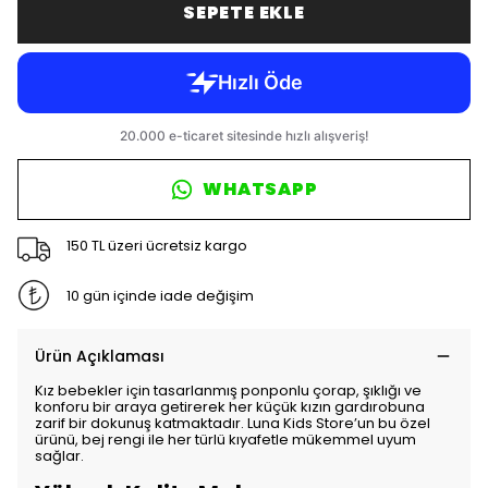
SEPETE EKLE
WHATSAPP
150 TL üzeri ücretsiz kargo
10 gün içinde iade değişim
Ürün Açıklaması
Kız bebekler için tasarlanmış ponponlu çorap, şıklığı ve
konforu bir araya getirerek her küçük kızın gardırobuna
zarif bir dokunuş katmaktadır. Luna Kids Store’un bu özel
ürünü, bej rengi ile her türlü kıyafetle mükemmel uyum
sağlar.