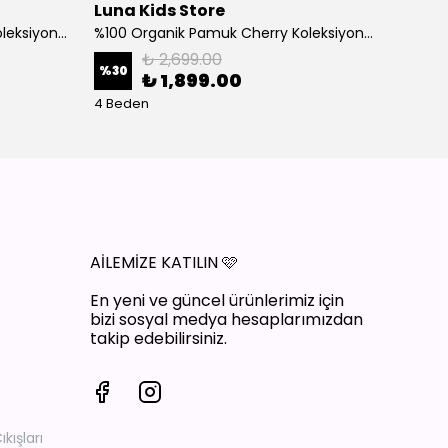
Luna Kids Store
Luna 
%100 Organik Pamuk Cherry Koleksiyon 3'lü Takım Bordo
%100 Organik Pamuk Cherry Koleksiyon 3'lü Takım Ekru
₺ 2,699.00
%
30
%
30
₺ 1,899.00
4 Beden
4 Bede
AİLEMİZE KATILIN
🩷
En yeni ve güncel ürünlerimiz için
bizi sosyal medya hesaplarımızdan
takip edebilirsiniz.
ışları