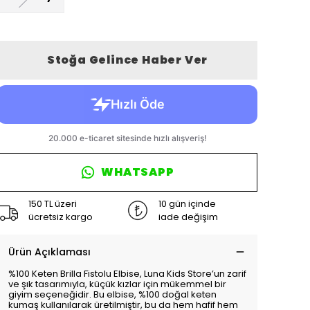
Stoğa Gelince Haber Ver
WHATSAPP
150 TL üzeri
10 gün içinde
ücretsiz kargo
iade değişim
Ürün Açıklaması
%100 Keten Brilla Fistolu Elbise, Luna Kids Store’un zarif
ve şık tasarımıyla, küçük kızlar için mükemmel bir
giyim seçeneğidir. Bu elbise, %100 doğal keten
kumaş kullanılarak üretilmiştir, bu da hem hafif hem