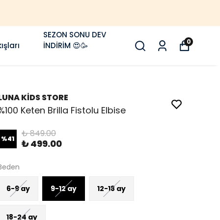
SEZON SONU DEV
0
ışları
İNDİRİM 😍🥳
LUNA KİDS STORE
%100 Keten Brilla Fistolu Elbise
₺ 849.00
%
41
₺ 499.00
Beden
6-9 ay
9-12 ay
12-18 ay
18-24 ay