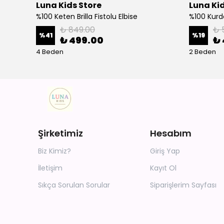
Luna Kids Store
Luna Kid
%100 Keten Brilla Fistolu Elbise
%100 Kurd
₺ 849.00
₺ 
%
41
%
19
₺ 499.00
₺ 
4 Beden
2 Beden
Şirketimiz
Hesabım
Biz Kimiz?
Giriş Yap
İletişim
Kayıt Ol
Sıkça Sorulan Sorular
Siparişlerim Sayfası